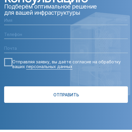
Отправляя заявку, вы даёте согласие на обработку
ваших
персональных данных
ОТПРАВИТЬ
Торговый дом:
Комплексные меры защиты
для IT-инфраструктуры
Навигация:
Продукция:
О КОМПАНИИ
КАМЕРЫ
ПРОДУКЦИЯ
КОММУТАТОРЫ
НОВОСТИ
СЕРВЕРЫ
КОНТАКТЫ
ИБП
ПО
CAMKEEPER
АНТИДРОНОВАЯ ЗАЩИТА