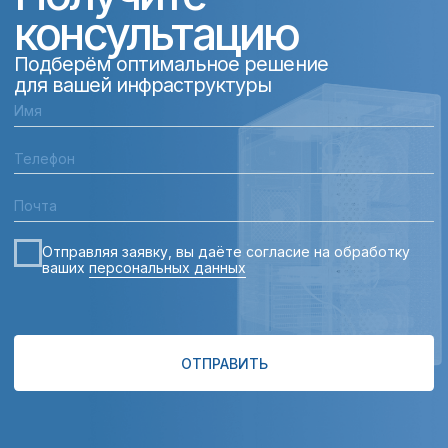
Отправляя заявку, вы даёте согласие на обработку
ваших
персональных данных
ОТПРАВИТЬ
Торговый дом:
Комплексные меры защиты
для IT-инфраструктуры
Навигация:
Продукция:
О КОМПАНИИ
КАМЕРЫ
ПРОДУКЦИЯ
КОММУТАТОРЫ
НОВОСТИ
СЕРВЕРЫ
КОНТАКТЫ
ИБП
ПО
CAMKEEPER
АНТИДРОНОВАЯ ЗАЩИТА